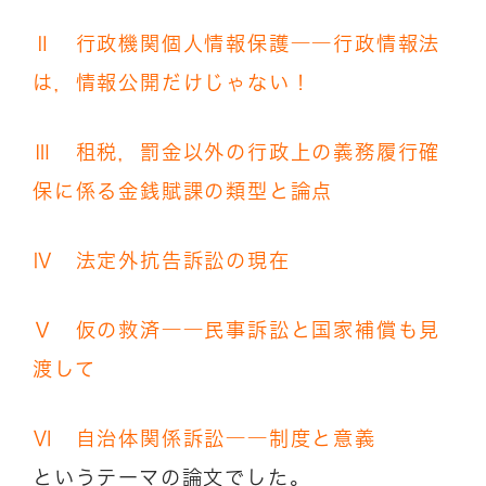
Ⅱ 行政機関個人情報保護――行政情報法
は，情報公開だけじゃない！
Ⅲ 租税，罰金以外の行政上の義務履行確
保に係る金銭賦課の類型と論点
Ⅳ 法定外抗告訴訟の現在
Ⅴ 仮の救済――民事訴訟と国家補償も見
渡して
Ⅵ 自治体関係訴訟――制度と意義
というテーマの論文でした。